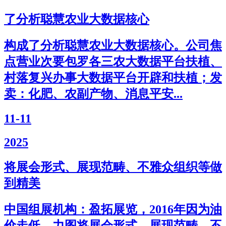
了分析聪慧农业大数据核心
构成了分析聪慧农业大数据核心。公司焦
点营业次要包罗各三农大数据平台扶植、
村落复兴办事大数据平台开辟和扶植；发
卖：化肥、农副产物、消息平安...
11-11
2025
将展会形式、展现范畴、不雅众组织等做
到精美
中国组展机构：盈拓展览，2016年因为油
价走低，力图将展会形式、展现范畴、不