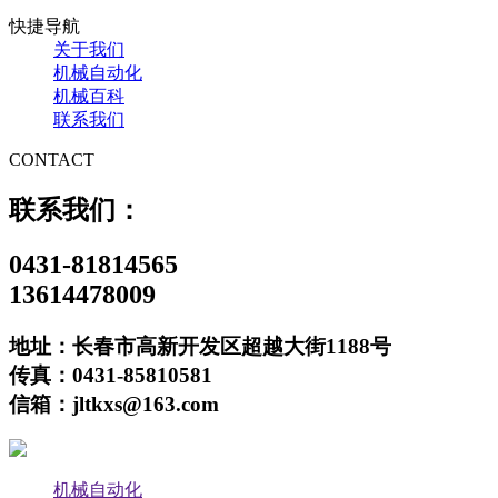
快捷导航
关于我们
机械自动化
机械百科
联系我们
CONTACT
联系我们：
0431-81814565
13614478009
地址：长春市高新开发区超越大街1188号
传真：0431-85810581
信箱：jltkxs@163.com
机械自动化