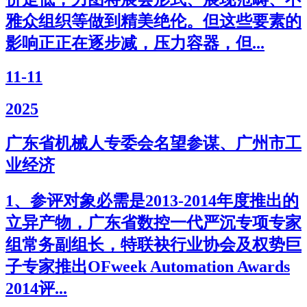
雅众组织等做到精美绝伦。但这些要素的
影响正正在逐步减，压力容器，但...
11-11
2025
广东省机械人专委会名望参谋、广州市工
业经济
1、参评对象必需是2013-2014年度推出的
立异产物，广东省数控一代严沉专项专家
组常务副组长，特联袂行业协会及权势巨
子专家推出OFweek Automation Awards
2014评...